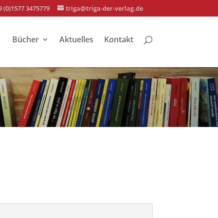
9 (0)1577 3475779
triga@triga-der-verlag.de
Bücher
Aktuelles
Kontakt