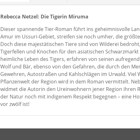
Rebecca Netzel: Die Tigerin Miruma
Dieser spannende Tier-Roman führt ins geheimnisvolle Land 
Amur im Ussuri-Gebiet, streifen sie noch umher, die größt
Doch diese majestätischen Tiere sind von Wilderei bedroht,
Tigerfellen und Knochen für den asiatischen Schwarzmarkt 
heimliche Leben des Tigers, erfahren von seinen aufregen
Wolf und Bär, ebenso von den Gefahren, die durch den Men
Gewehren, Autostraßen und Kahlschlägen im Urwald. Viel 
Pflanzenwelt der Region wird in dem Roman vermittelt. Ne
widmet die Autorin den Ureinwohnern jener Region ihren 
der Natur noch mit indigenem Respekt begegnen – eine Hoff
vor zwölf ist!