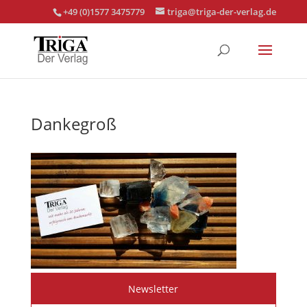
+49 (0)1577 3475779
triga@triga-der-verlag.de
Dankegroß
Newsletter