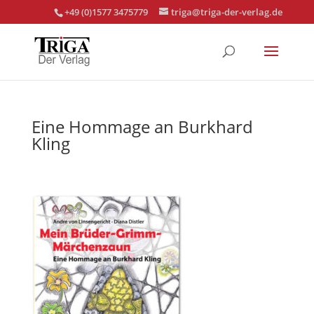
+49 (0)1577 3475779
triga@triga-der-verlag.de
Eine Hommage an Burkhard
Kling