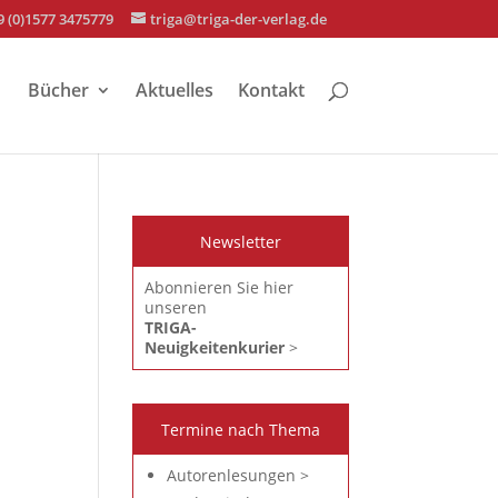
9 (0)1577 3475779
triga@triga-der-verlag.de
Bücher
Aktuelles
Kontakt
Newsletter
Abonnieren Sie hier
unseren
TRIGA-
Neuigkeitenkurier
>
Termine nach Thema
Autorenlesungen >