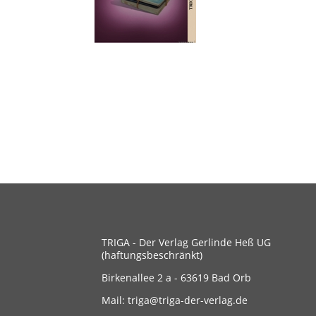
TRIGA - Der Verlag Gerlinde Heß UG
(haftungsbeschränkt)
Birkenallee 2 a - 63619 Bad Orb
Mail: triga@triga-der-verlag.de